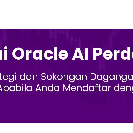
 Oracle AI Pe
ategi dan Sokongan Daganga
pabila Anda Mendaftar deng