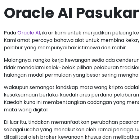
Oracle AI Pasuka
Pada
Oracle AI
, ikrar kami untuk menjadikan peluang k
Kami amat percaya bahawa alat untuk membina kekay
pelabur yang mempunyai hak istimewa dan mahir.
Malangnya, rangka kerja kewangan sedia ada cenderun
tidak mendalami selok-belok pilihan pelaburan tradision
halangan modal permulaan yang besar sering mengha
Walaupun semangat landskap mata wang kripto adal
kesaksamaan berlaku, kaedah arus perdana pelaburan 
Kaedah kuno ini membentangkan cadangan yang menaku
mata wang digital.
Di luar itu, tindakan memanfaatkan perubahan pasaran kr
sebagai usaha yang menakutkan oleh ramai peniaga. U
difasilitasi oleh broker kewangan khusus dan melibatk