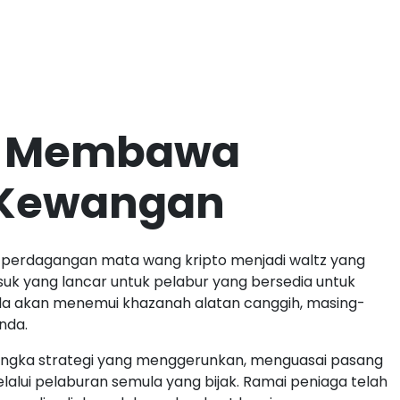
i Membawa
 Kewangan
s perdagangan mata wang kripto menjadi waltz yang
uk yang lancar untuk pelabur yang bersedia untuk
da akan menemui khazanah alatan canggih, masing-
nda.
rangka strategi yang menggerunkan, menguasai pasang
alui pelaburan semula yang bijak. Ramai peniaga telah