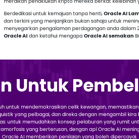
meraikan penaklukan kripto mereka berkat kelebihan y
Berdedikasi untuk kemajuan tanpa henti,
Oracle AI La
dan terkini yang menjanjikan bukan sahaja untuk meni
menyegarkan pengalaman perdagangan anda dalam 20
Oracle AI
dan ketahui mengapa
Oracle AI semakan
B
 Untuk Pembel
uh untuk mendemokrasikan celik kewangan, memastikan ia
tik yang pelbagai, dan direka dengan mengambil kira 
elas: untuk memudahkan konsep pelaburan yang rumit un
amorfosis yang berterusan, dengan apl Oracle AI meni
Oracle AI memberikan penilaian yang boleh dipercayai.