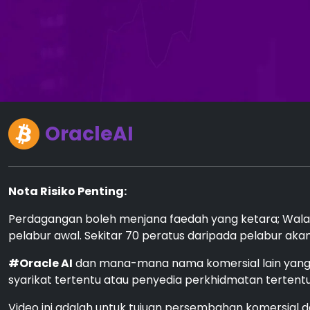
OracleAI
Nota Risiko Penting:
Perdagangan boleh menjana faedah yang ketara; Walau
pelabur awal. Sekitar 70 peratus daripada pelabur ak
#Oracle AI
dan mana-mana nama komersial lain yang d
syarikat tertentu atau penyedia perkhidmatan tertentu
Video ini adalah untuk tujuan persembahan komersial da