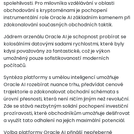
spolehlivosti. Pro milovníka vzdělávání v oblasti
obchodování s kryptoměnami je pochopení
instrumentální role Oracle AI základním kamenem při
zdokonalování současných obchodních taktik.
Jádrem arzenálu Oracle AI je schopnost probírat se
kolosálními datovými sadami rychlostmi, které byly
kdysi považovány za fantastické, což je výkon
umožněný pouze sofistikovaností moderních
počítačů.
Syntéza platformy s umělou inteligencí umožňuje
Oracle AI rozebírat nuance trhu, předvídat cenové
trajektorie a zdokonalovat obchodní schémata s
úrovní přesnosti, která není ničím jiným než revoluční.
Zde se stává nezbytným solidní pochopení investiční
prozíravosti, které obchodníkům umožňuje dešifrovat
a využít tato odhalení na jejich maximální potenciál.
Volba platformy Oracle AI přináší nepřeberné