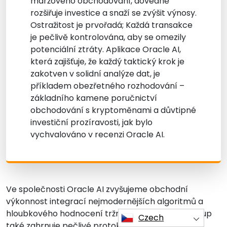
maržového obchodování, dovedně
rozšiřuje investice a snaží se zvýšit výnosy.
Ostražitost je prvořadá; Každá transakce
je pečlivě kontrolována, aby se omezily
potenciální ztráty. Aplikace Oracle AI,
která zajišťuje, že každý taktický krok je
zakotven v solidní analýze dat, je
příkladem obezřetného rozhodování –
základního kamene poručnictví
obchodování s kryptoměnami a důvtipné
investiční prozíravosti, jak bylo
vychvalováno v recenzi Oracle AI.
Ve společnosti Oracle AI zvyšujeme obchodní
výkonnost integrací nejmodernějších algoritmů a
hloubkového hodnocení tržních trendů. Náš přístup
Czech
také zahrnuje pečlivé protokoly řízení rizik pro