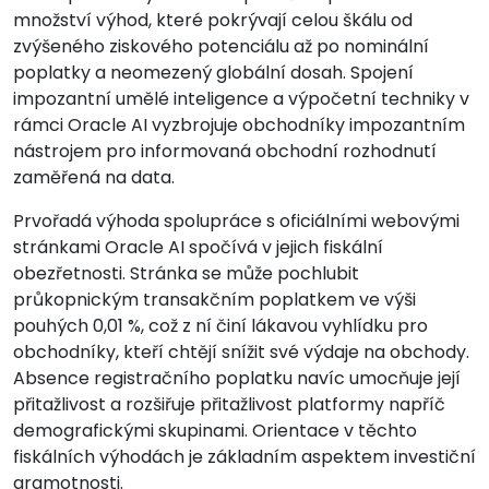
množství výhod, které pokrývají celou škálu od
zvýšeného ziskového potenciálu až po nominální
poplatky a neomezený globální dosah. Spojení
impozantní umělé inteligence a výpočetní techniky v
rámci Oracle AI vyzbrojuje obchodníky impozantním
nástrojem pro informovaná obchodní rozhodnutí
zaměřená na data.
Prvořadá výhoda spolupráce s oficiálními webovými
stránkami Oracle AI spočívá v jejich fiskální
obezřetnosti. Stránka se může pochlubit
průkopnickým transakčním poplatkem ve výši
pouhých 0,01 %, což z ní činí lákavou vyhlídku pro
obchodníky, kteří chtějí snížit své výdaje na obchody.
Absence registračního poplatku navíc umocňuje její
přitažlivost a rozšiřuje přitažlivost platformy napříč
demografickými skupinami. Orientace v těchto
fiskálních výhodách je základním aspektem investiční
gramotnosti.