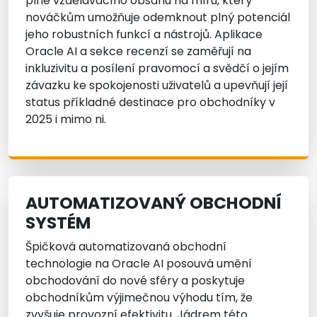
plné vzdělávacího obsahu na míru, který
nováčkům umožňuje odemknout plný potenciál
jeho robustních funkcí a nástrojů. Aplikace
Oracle AI a sekce recenzí se zaměřují na
inkluzivitu a posílení pravomocí a svědčí o jejím
závazku ke spokojenosti uživatelů a upevňují její
status příkladné destinace pro obchodníky v
2025 i mimo ni.
AUTOMATIZOVANÝ OBCHODNÍ
SYSTÉM
Špičková automatizovaná obchodní
technologie na Oracle AI posouvá umění
obchodování do nové sféry a poskytuje
obchodníkům výjimečnou výhodu tím, že
zvyšuje provozní efektivitu. Jádrem této