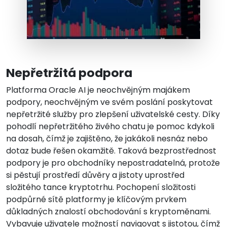
Nepřetržitá podpora
Platforma Oracle AI je neochvějným majákem
podpory, neochvějným ve svém poslání poskytovat
nepřetržité služby pro zlepšení uživatelské cesty. Díky
pohodlí nepřetržitého živého chatu je pomoc kdykoli
na dosah, čímž je zajištěno, že jakákoli nesnáz nebo
dotaz bude řešen okamžitě. Taková bezprostřednost
podpory je pro obchodníky nepostradatelná, protože
si pěstují prostředí důvěry a jistoty uprostřed
složitého tance kryptotrhu. Pochopení složitosti
podpůrné sítě platformy je klíčovým prvkem
důkladných znalostí obchodování s kryptoměnami.
Vybavuje uživatele možností navigovat s jistotou, čímž