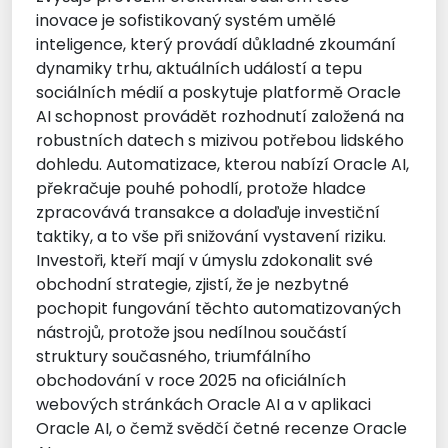
inovace je sofistikovaný systém umělé
inteligence, který provádí důkladné zkoumání
dynamiky trhu, aktuálních událostí a tepu
sociálních médií a poskytuje platformě Oracle
AI schopnost provádět rozhodnutí založená na
robustních datech s mizivou potřebou lidského
dohledu. Automatizace, kterou nabízí Oracle AI,
překračuje pouhé pohodlí, protože hladce
zpracovává transakce a dolaďuje investiční
taktiky, a to vše při snižování vystavení riziku.
Investoři, kteří mají v úmyslu zdokonalit své
obchodní strategie, zjistí, že je nezbytné
pochopit fungování těchto automatizovaných
nástrojů, protože jsou nedílnou součástí
struktury současného, triumfálního
obchodování v roce 2025 na oficiálních
webových stránkách Oracle AI a v aplikaci
Oracle AI, o čemž svědčí četné recenze Oracle