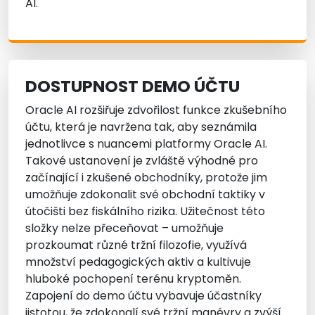
AI.
DOSTUPNOST DEMO ÚČTU
Oracle AI rozšiřuje zdvořilost funkce zkušebního
účtu, která je navržena tak, aby seznámila
jednotlivce s nuancemi platformy Oracle AI.
Takové ustanovení je zvláště výhodné pro
začínající i zkušené obchodníky, protože jim
umožňuje zdokonalit své obchodní taktiky v
útočišti bez fiskálního rizika. Užitečnost této
složky nelze přeceňovat – umožňuje
prozkoumat různé tržní filozofie, využívá
množství pedagogických aktiv a kultivuje
hluboké pochopení terénu kryptoměn.
Zapojení do demo účtu vybavuje účastníky
jistotou, že zdokonalí své tržní manévry a zvýší