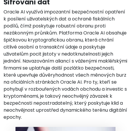
Šifrování dat
Oracle AI využívá impozantní bezpečnostní opatření
k posílení uživatelských dat a ochraně fiskálních
podílů, čímž poskytuje robustní obranu proti
nezákonným průnikům. Platforma Oracle AI obsahuje
špičkovou kryptografickou obranu, která chrání
citlivé osobní a transakční údaje a poskytuje
uživatelům pocit jistoty v nedotknutelnosti jejich
jednání. Navazováním aliancí s váženými makléřskými
firmami se uplatňuje další pozlátko bezpečnosti,
které upevňuje důvěryhodnost všech měnových burz
na oficiálních stránkách Oracle AI. Pro ty, kteří se
pohybují v rozbouřených vodách obchodu a investic s
kryptoměnami, je takový neochvějný závazek k
bezpečnosti nepostradatelný, který poskytuje klid a
neochvějnost uprostřed dynamického terénu digitální
epochy.