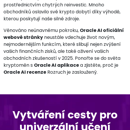
prostřednictvím chytrých reinvestic. Mnoho
obchodníků oslavilo své krypto dobytí díky výhodě,
kterou poskytují naše silné zdroje.
Věnováno neúnavnému pokroku,
Oracle AI oficiální
webové stránky
neustále vdechuje život novým,
nejmodernějším funkcím, které slibují nejen zvýšení
vašich finančních zisků, ale také oživení vašich
obchodních zkušeností v 2025. Ponořte se do světa
kryptoměn s
Oracle AI aplikace
a zjistěte, proč je
Oracle AI recenze
Rozruch je zasloužený.
Vytváření cesty pro
univerzální učení