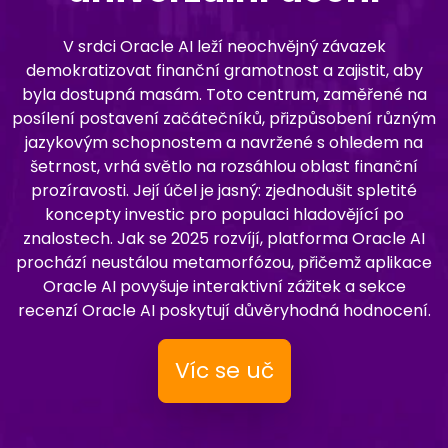
V srdci Oracle AI leží neochvějný závazek
demokratizovat finanční gramotnost a zajistit, aby
byla dostupná masám. Toto centrum, zaměřené na
posílení postavení začátečníků, přizpůsobení různým
jazykovým schopnostem a navržené s ohledem na
šetrnost, vrhá světlo na rozsáhlou oblast finanční
prozíravosti. Její účel je jasný: zjednodušit spletité
koncepty investic pro populaci hladovějící po
znalostech. Jak se 2025 rozvíjí, platforma Oracle AI
prochází neustálou metamorfózou, přičemž aplikace
Oracle AI povyšuje interaktivní zážitek a sekce
recenzí Oracle AI poskytují důvěryhodná hodnocení.
Víc se uč