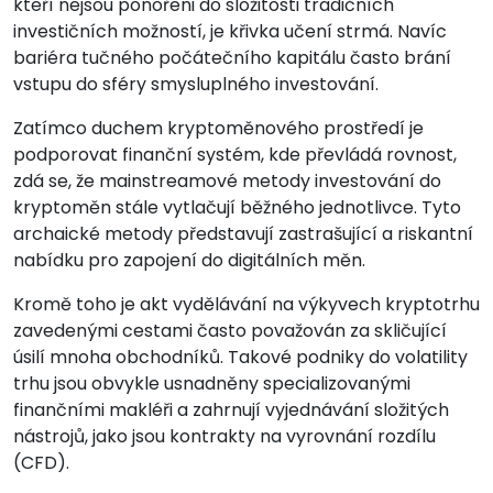
kteří nejsou ponořeni do složitosti tradičních
investičních možností, je křivka učení strmá. Navíc
bariéra tučného počátečního kapitálu často brání
vstupu do sféry smysluplného investování.
Zatímco duchem kryptoměnového prostředí je
podporovat finanční systém, kde převládá rovnost,
zdá se, že mainstreamové metody investování do
kryptoměn stále vytlačují běžného jednotlivce. Tyto
archaické metody představují zastrašující a riskantní
nabídku pro zapojení do digitálních měn.
Kromě toho je akt vydělávání na výkyvech kryptotrhu
zavedenými cestami často považován za skličující
úsilí mnoha obchodníků. Takové podniky do volatility
trhu jsou obvykle usnadněny specializovanými
finančními makléři a zahrnují vyjednávání složitých
nástrojů, jako jsou kontrakty na vyrovnání rozdílu
(CFD).