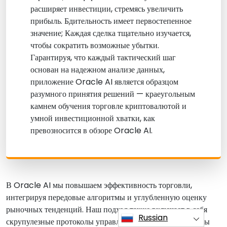
расширяет инвестиции, стремясь увеличить
прибыль. Бдительность имеет первостепенное
значение; Каждая сделка тщательно изучается,
чтобы сократить возможные убытки.
Гарантируя, что каждый тактический шаг
основан на надежном анализе данных,
приложение Oracle AI является образцом
разумного принятия решений — краеугольным
камнем обучения торговле криптовалютой и
умной инвестиционной хватки, как
превозносится в обзоре Oracle AI.
В Oracle AI мы повышаем эффективность торговли,
интегрируя передовые алгоритмы и углубленную оценку
рыночных тенденций. Наш подход также включает в себя
Russian
скрупулезные протоколы управления рисками для защиты