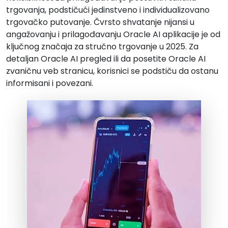
trgovanja, podstičući jedinstveno i individualizovano
trgovačko putovanje. Čvrsto shvatanje nijansi u
angažovanju i prilagođavanju Oracle AI aplikacije je od
ključnog značaja za stručno trgovanje u 2025. Za
detaljan Oracle AI pregled ili da posetite Oracle AI
zvaničnu veb stranicu, korisnici se podstiču da ostanu
informisani i povezani.