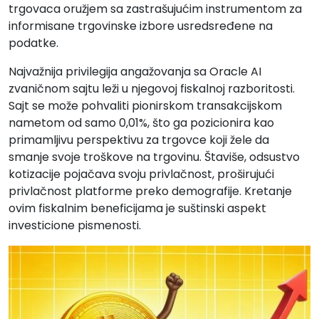
trgovaca oružjem sa zastrašujućim instrumentom za
informisane trgovinske izbore usredsređene na
podatke.
Najvažnija privilegija angažovanja sa Oracle AI
zvaničnom sajtu leži u njegovoj fiskalnoj razboritosti.
Sajt se može pohvaliti pionirskom transakcijskom
nametom od samo 0,01%, što ga pozicionira kao
primamljivu perspektivu za trgovce koji žele da
smanje svoje troškove na trgovinu. Štaviše, odsustvo
kotizacije pojačava svoju privlačnost, proširujući
privlačnost platforme preko demografije. Kretanje
ovim fiskalnim beneficijama je suštinski aspekt
investicione pismenosti.