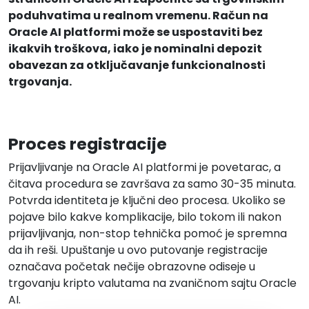
poduhvatima u realnom vremenu. Račun na
Oracle AI platformi može se uspostaviti bez
ikakvih troškova, iako je nominalni depozit
obavezan za otključavanje funkcionalnosti
trgovanja.
Proces registracije
Prijavljivanje na Oracle AI platformi je povetarac, a
čitava procedura se završava za samo 30-35 minuta.
Potvrda identiteta je ključni deo procesa. Ukoliko se
pojave bilo kakve komplikacije, bilo tokom ili nakon
prijavljivanja, non-stop tehnička pomoć je spremna
da ih reši. Upuštanje u ovo putovanje registracije
označava početak nečije obrazovne odiseje u
trgovanju kripto valutama na zvaničnom sajtu Oracle
AI.