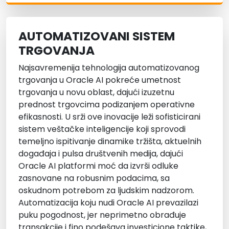
AUTOMATIZOVANI SISTEM
TRGOVANJA
Najsavremenija tehnologija automatizovanog
trgovanja u Oracle AI pokreće umetnost
trgovanja u novu oblast, dajući izuzetnu
prednost trgovcima podizanjem operativne
efikasnosti. U srži ove inovacije leži sofisticirani
sistem veštačke inteligencije koji sprovodi
temeljno ispitivanje dinamike tržišta, aktuelnih
događaja i pulsa društvenih medija, dajući
Oracle AI platformi moć da izvrši odluke
zasnovane na robusnim podacima, sa
oskudnom potrebom za ljudskim nadzorom.
Automatizacija koju nudi Oracle AI prevazilazi
puku pogodnost, jer neprimetno obrađuje
transakcije i fino podešava investicione taktike,