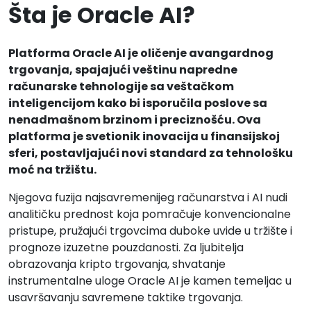
Šta je Oracle AI?
Platforma Oracle AI je oličenje avangardnog
trgovanja, spajajući veštinu napredne
računarske tehnologije sa veštačkom
inteligencijom kako bi isporučila poslove sa
nenadmašnom brzinom i preciznošću. Ova
platforma je svetionik inovacija u finansijskoj
sferi, postavljajući novi standard za tehnološku
moć na tržištu.
Njegova fuzija najsavremenijeg računarstva i AI nudi
analitičku prednost koja pomračuje konvencionalne
pristupe, pružajući trgovcima duboke uvide u tržište i
prognoze izuzetne pouzdanosti. Za ljubitelja
obrazovanja kripto trgovanja, shvatanje
instrumentalne uloge Oracle AI je kamen temeljac u
usavršavanju savremene taktike trgovanja.