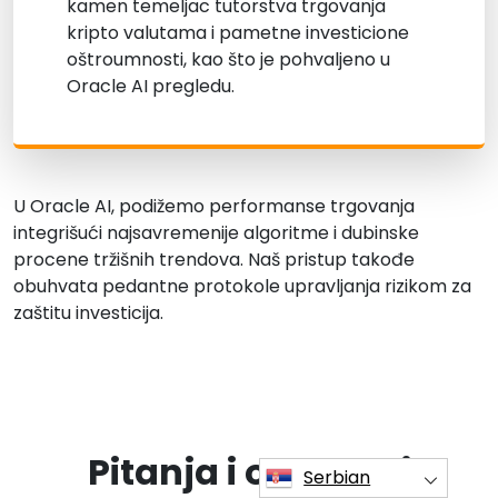
kamen temeljac tutorstva trgovanja
kripto valutama i pametne investicione
oštroumnosti, kao što je pohvaljeno u
Oracle AI pregledu.
U Oracle AI, podižemo performanse trgovanja
integrišući najsavremenije algoritme i dubinske
procene tržišnih trendova. Naš pristup takođe
obuhvata pedantne protokole upravljanja rizikom za
zaštitu investicija.
Pitanja i odgovori
Serbian