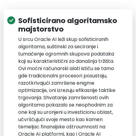
Sofisticirano algoritamsko
majstorstvo
U srcu Oracle AI leži skup sofisticiranih
algoritama, suštinski za seciranje i
tumačenje ogromnih skupova podataka
koji su karakteristični za današnja tržišta.
Ovi moćni računarski alati ističu se tamo
gde tradicionalni procesori posustaju,
razotkrivajući zamršene enigme
optimizacije, oni izrezuju efikasnije taktike
trgovanja. Shvatanje zamršenosti ovih
algoritama pokazalo se neophodnim za
one koji su uronjeni u investicionu oblast,
učvršćujući svoje mesto kao kamen
temeljac finansijske oštroumnosti na
Oracle AI platformi, kao i Oracle AI