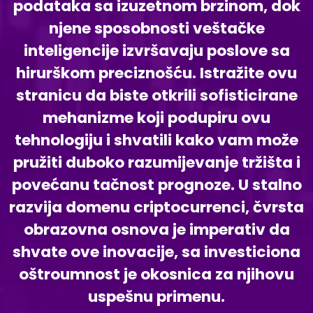
podataka sa izuzetnom brzinom, dok
njene sposobnosti veštačke
inteligencije izvršavaju poslove sa
hirurškom preciznošću. Istražite ovu
stranicu da biste otkrili sofisticirane
mehanizme koji podupiru ovu
tehnologiju i shvatili kako vam može
pružiti duboko razumijevanje tržišta i
povećanu tačnost prognoze. U stalno
razvija domenu criptocurrenci, čvrsta
obrazovna osnova je imperativ da
shvate ove inovacije, sa investiciona
oštroumnost je okosnica za njihovu
uspešnu primenu.