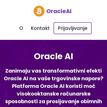
OracleAI
O
Kontakt
Prijavljivanje
Oracle AI
Zanimaju vas transformativni efekti
Oracle AI na vaše trgovinske napore?
Platforma Oracle AI koristi moć
visokooktanske računarske
sposobnosti za prosijavanje obimnih