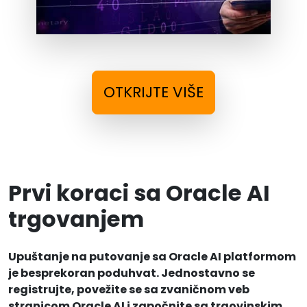
OTKRIJTE VIŠE
Prvi koraci sa Oracle AI
trgovanjem
Upuštanje na putovanje sa Oracle AI platformom
je besprekoran poduhvat. Jednostavno se
registrujte, povežite se sa zvaničnom veb
stranicom Oracle AI i započnite sa trgovinskim