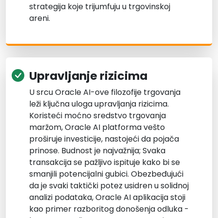
strategija koje trijumfuju u trgovinskoj
areni.
Upravljanje rizicima
U srcu Oracle AI-ove filozofije trgovanja
leži ključna uloga upravljanja rizicima.
Koristeći moćno sredstvo trgovanja
maržom, Oracle AI platforma vešto
proširuje investicije, nastojeći da pojača
prinose. Budnost je najvažnija; Svaka
transakcija se pažljivo ispituje kako bi se
smanjili potencijalni gubici. Obezbeđujući
da je svaki taktički potez usidren u solidnoj
analizi podataka, Oracle AI aplikacija stoji
kao primer razboritog donošenja odluka -