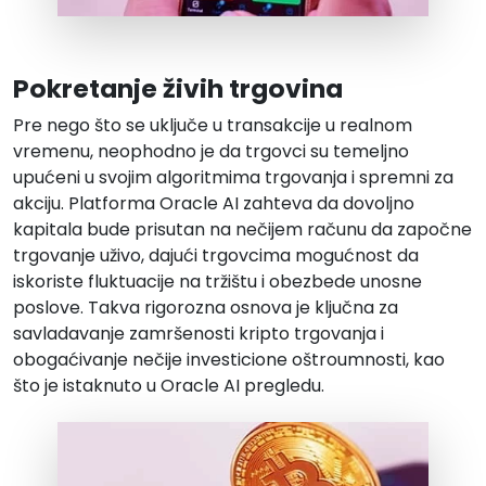
Pokretanje živih trgovina
Pre nego što se uključe u transakcije u realnom
vremenu, neophodno je da trgovci su temeljno
upućeni u svojim algoritmima trgovanja i spremni za
akciju. Platforma Oracle AI zahteva da dovoljno
kapitala bude prisutan na nečijem računu da započne
trgovanje uživo, dajući trgovcima mogućnost da
iskoriste fluktuacije na tržištu i obezbede unosne
poslove. Takva rigorozna osnova je ključna za
savladavanje zamršenosti kripto trgovanja i
obogaćivanje nečije investicione oštroumnosti, kao
što je istaknuto u Oracle AI pregledu.