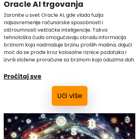
Oracle AI trgovanja
Zaronite u svet Oracle AI, gde vlada fuzija
najsavremenije računarske sposobnosti i
oštroumnosti veštačke inteligencije. Takva
tehnološka čuda omogućavaju obradu informacija
brzinom koja nadmašuje brzinu prošlih mašina, dajući
moć da se prođe kroz kolosalne riznice podataka i
izvrši složene proračune sa brzinom koja oduzima dah.
Pročitaj sve
Uči više