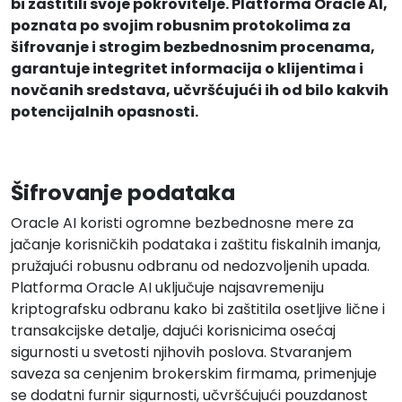
bi zaštitili svoje pokrovitelje. Platforma Oracle AI,
poznata po svojim robusnim protokolima za
šifrovanje i strogim bezbednosnim procenama,
garantuje integritet informacija o klijentima i
novčanih sredstava, učvršćujući ih od bilo kakvih
potencijalnih opasnosti.
Šifrovanje podataka
Oracle AI koristi ogromne bezbednosne mere za
jačanje korisničkih podataka i zaštitu fiskalnih imanja,
pružajući robusnu odbranu od nedozvoljenih upada.
Platforma Oracle AI uključuje najsavremeniju
kriptografsku odbranu kako bi zaštitila osetljive lične i
transakcijske detalje, dajući korisnicima osećaj
sigurnosti u svetosti njihovih poslova. Stvaranjem
saveza sa cenjenim brokerskim firmama, primenjuje
se dodatni furnir sigurnosti, učvršćujući pouzdanost