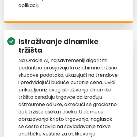
aplikaciji.
Istraživanje dinamike
tržišta
Na Oracle AI, najsavremeniji algoritmi
pedantno prosijavaju kroz obimne tržišne
skupove podataka, ukazujući na trendove
i predviđajući buduće putanje cena. Uvidi
prikupljeni iz ovog istraživanja dinamike
tržišta osnažuju trgovce da izrađuju
oštroumne odluke, okrećući se graciozno
dok tržište oseka i oseka. U domenu
obrazovanja kripto trgovanja, naglasak
se često stavlja na savladavanje takve
analitičke veštine za oblikovanje