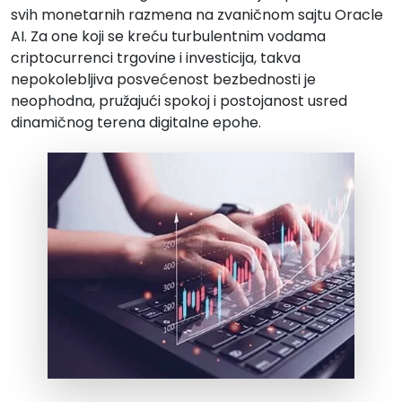
svih monetarnih razmena na zvaničnom sajtu Oracle
AI. Za one koji se kreću turbulentnim vodama
criptocurrenci trgovine i investicija, takva
nepokolebljiva posvećenost bezbednosti je
neophodna, pružajući spokoj i postojanost usred
dinamičnog terena digitalne epohe.