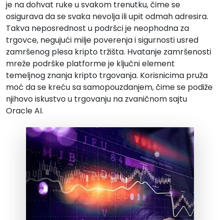
je na dohvat ruke u svakom trenutku, čime se
osigurava da se svaka nevolja ili upit odmah adresira.
Takva neposrednost u podršci je neophodna za
trgovce, negujući milje poverenja i sigurnosti usred
zamršenog plesa kripto tržišta. Hvatanje zamršenosti
mreže podrške platforme je ključni element
temeljnog znanja kripto trgovanja. Korisnicima pruža
moć da se kreću sa samopouzdanjem, čime se podiže
njihovo iskustvo u trgovanju na zvaničnom sajtu
Oracle AI.