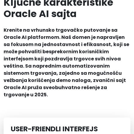
Ključne karakteristike
Oracle AI sajta
Krenite na vrhunsko trgovačko putovanje sa
Oracle AI platformom. Naš domen je napravljen
sa fokusom na jednostavnost i efikasnost, koji se
može pohvaliti besprekornim korisničkim
interfejsom koji pozdravlja trgovce svih nivoa
veština. Sa naprednim automatizovanim
sistemom trgovanja, zajedno sa mogućnošću
vežbanja korišćenja demo naloga, zvanični sajt
Oracle AI pruža sveobuhvatno rešenje za
trgovanje u 2025.
USER-FRIENDLI INTERFEJS