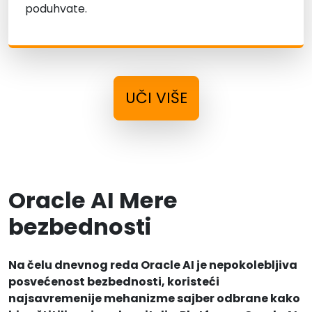
poduhvate.
UČI VIŠE
Oracle AI Mere
bezbednosti
Na čelu dnevnog reda Oracle AI je nepokolebljiva
posvećenost bezbednosti, koristeći
najsavremenije mehanizme sajber odbrane kako