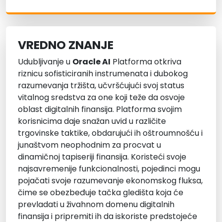
VREDNO ZNANJE
Udubljivanje u
Oracle AI
Platforma otkriva
riznicu sofisticiranih instrumenata i dubokog
razumevanja tržišta, učvršćujući svoj status
vitalnog sredstva za one koji teže da osvoje
oblast digitalnih finansija. Platforma svojim
korisnicima daje snažan uvid u različite
trgovinske taktike, obdarujući ih oštroumnošću i
junaštvom neophodnim za procvat u
dinamičnoj tapiseriji finansija. Koristeći svoje
najsavremenije funkcionalnosti, pojedinci mogu
pojačati svoje razumevanje ekonomskog fluksa,
čime se obezbeđuje tačka gledišta koja će
prevladati u živahnom domenu digitalnih
finansija i pripremiti ih da iskoriste predstojeće