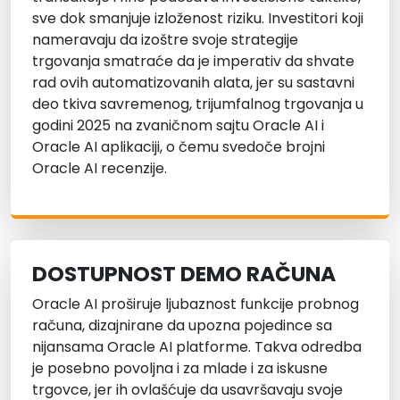
sve dok smanjuje izloženost riziku. Investitori koji
nameravaju da izoštre svoje strategije
trgovanja smatraće da je imperativ da shvate
rad ovih automatizovanih alata, jer su sastavni
deo tkiva savremenog, trijumfalnog trgovanja u
godini 2025 na zvaničnom sajtu Oracle AI i
Oracle AI aplikaciji, o čemu svedoče brojni
Oracle AI recenzije.
DOSTUPNOST DEMO RAČUNA
Oracle AI proširuje ljubaznost funkcije probnog
računa, dizajnirane da upozna pojedince sa
nijansama Oracle AI platforme. Takva odredba
je posebno povoljna i za mlade i za iskusne
trgovce, jer ih ovlašćuje da usavršavaju svoje