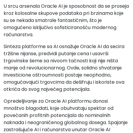
U srcu arsenala Oracle AI je sposobnost da se proseja
kroz kolosalne skupove podataka pri brzinama koje
su se nekada smatrale fantastičnim, što je
omogućeno isključivo sofisticiranošću modernog
računarstva.
Sinteza platforme sa AI osnažuje Oracle AI da secira
tržišne nijanse, predvidi putanje cena i usavrši
trgovinske šeme sa nivoom tačnosti koji nije ništa
manje od revolucionarnog. Ovde, solidno shvatanje
investicione oštroumnosti postaje neophodno,
omogućavajući trgovcima da dešifruju i iskoriste ova
otkrića do svog najvećeg potencijala.
Opredeljivanje za Oracle AI platformu donosi
mnoštvo blagodati, koje obuhvataju spektar od
povećanih profitnih potencijala do nominalnih
naknada i neograničenog globalnog dosega. Spajanje
zastrašujuće AI i računarstva unutar Oracle AI