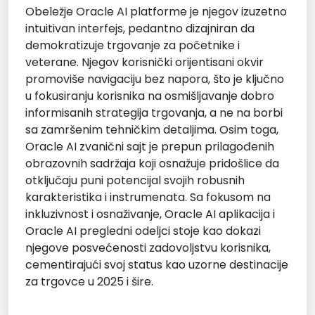
Obeležje Oracle AI platforme je njegov izuzetno
intuitivan interfejs, pedantno dizajniran da
demokratizuje trgovanje za početnike i
veterane. Njegov korisnički orijentisani okvir
promoviše navigaciju bez napora, što je ključno
u fokusiranju korisnika na osmišljavanje dobro
informisanih strategija trgovanja, a ne na borbi
sa zamršenim tehničkim detaljima. Osim toga,
Oracle AI zvanični sajt je prepun prilagođenih
obrazovnih sadržaja koji osnažuje pridošlice da
otključaju puni potencijal svojih robusnih
karakteristika i instrumenata. Sa fokusom na
inkluzivnost i osnaživanje, Oracle AI aplikacija i
Oracle AI pregledni odeljci stoje kao dokazi
njegove posvećenosti zadovoljstvu korisnika,
cementirajući svoj status kao uzorne destinacije
za trgovce u 2025 i šire.