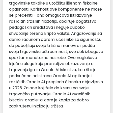
trgovinske taktike u utočištu lišenom fiskalne
opasnosti. Korisnost ove komponente ne može
se preceniti - ona omogućava istraživanje
različitih tržišnih filozofija, dodiruje bogatstvo
pedagoških sredstava i neguje duboko
shvatanje terena kripto valute. Angažovanje sa
demo računom opremi učesnike sa sigurnošću
da poboljšaju svoje tržišne manevre i podižu
svoju trgovinsku oštroumnost, sve dok izbegava
spektar monetarne nesreće. Ovo naglašava
ključnu ulogu koju pronicljivo obrazovanje o
trgovanju igra u Oracle AI iskustvu, kao što je
podvučeno od strane Oracle AI aplikacije i
različitih Oracle AI pregleda članaka objavljenih
u 2025. Za one koji žele da krenu na svoje
trgovačko putovanje, Oracle AI zvaničnik
bitcoin-oracle-ai.com je kapija za dobro
zaokruženu inicijaciju tržišta.