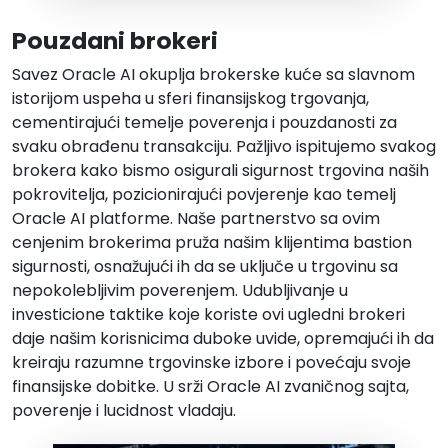
Pouzdani brokeri
Savez Oracle AI okuplja brokerske kuće sa slavnom
istorijom uspeha u sferi finansijskog trgovanja,
cementirajući temelje poverenja i pouzdanosti za
svaku obrađenu transakciju. Pažljivo ispitujemo svakog
brokera kako bismo osigurali sigurnost trgovina naših
pokrovitelja, pozicionirajući povjerenje kao temelj
Oracle AI platforme. Naše partnerstvo sa ovim
cenjenim brokerima pruža našim klijentima bastion
sigurnosti, osnažujući ih da se uključe u trgovinu sa
nepokolebljivim poverenjem. Udubljivanje u
investicione taktike koje koriste ovi ugledni brokeri
daje našim korisnicima duboke uvide, opremajući ih da
kreiraju razumne trgovinske izbore i povećaju svoje
finansijske dobitke. U srži Oracle AI zvaničnog sajta,
poverenje i lucidnost vladaju.