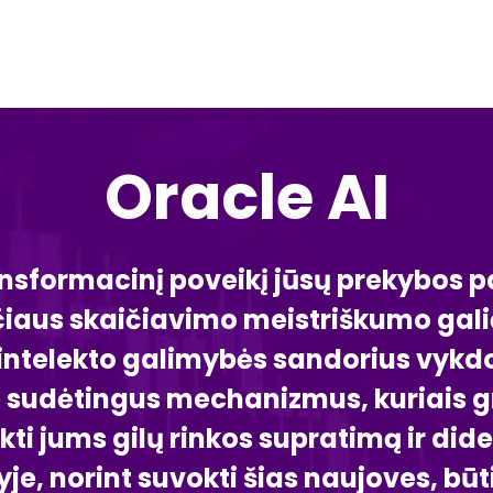
Oracle AI
transformacinį poveikį jūsų prekybos
iaus skaičiavimo meistriškumo galią
 intelekto galimybės sandorius vykdo
 sudėtingus mechanizmus, kuriais gr
ikti jums gilų rinkos supratimą ir di
yje, norint suvokti šias naujoves, bū