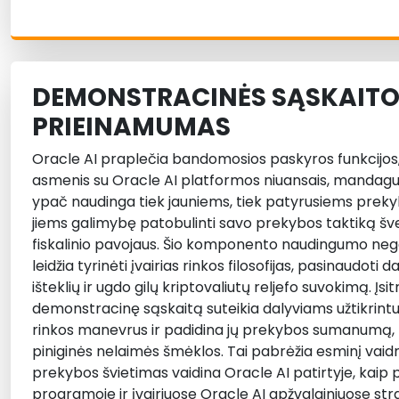
DEMONSTRACINĖS SĄSKAIT
PRIEINAMUMAS
Oracle AI praplečia bandomosios paskyros funkcijos, 
asmenis su Oracle AI platformos niuansais, mandag
ypač naudinga tiek jauniems, tiek patyrusiems prekybi
jiems galimybę patobulinti savo prekybos taktiką šve
fiskalinio pavojaus. Šio komponento naudingumo negal
leidžia tyrinėti įvairias rinkos filosofijas, pasinaudot
išteklių ir ugdo gilų kriptovaliutų reljefo suvokimą. Įsi
demonstracinę sąskaitą suteikia dalyviams užtikrint
rinkos manevrus ir padidina jų prekybos sumanumą, 
piniginės nelaimės šmėklos. Tai pabrėžia esminį vai
prekybos švietimas vaidina Oracle AI patirtyje, kaip
programoje ir įvairiuose Oracle AI apžvalginiuose str