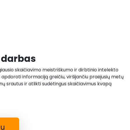
s darbas
iausio skaičiavimo meistriškumo ir dirbtinio intelekto
apdoroti informaciją greičiu, viršijančiu praėjusių metų
enų srautus ir atlikti sudėtingus skaičiavimus kvapą
au