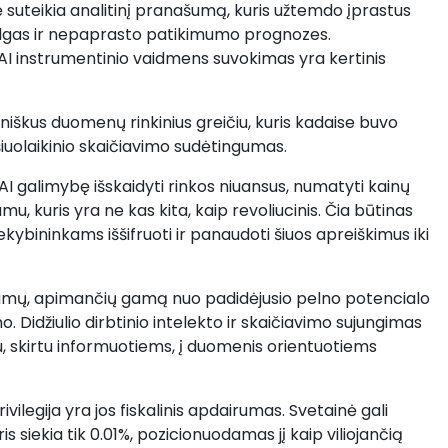
ė suteikia analitinį pranašumą, kuris užtemdo įprastus
algas ir nepaprasto patikimumo prognozes.
I instrumentinio vaidmens suvokimas yra kertinis
iniškus duomenų rinkinius greičiu, kuris kadaise buvo
 šiuolaikinio skaičiavimo sudėtingumas.
 AI galimybę išskaidyti rinkos niuansus, numatyti kainų
u, kuris yra ne kas kita, kaip revoliucinis. Čia būtinas
ybininkams iššifruoti ir panaudoti šiuos apreiškimus iki
imų, apimančių gamą nuo padidėjusio pelno potencialo
. Didžiulio dirbtinio intelekto ir skaičiavimo sujungimas
u, skirtu informuotiems, į duomenis orientuotiems
vilegija yra jos fiskalinis apdairumas. Svetainė gali
 siekia tik 0.01%, pozicionuodamas jį kaip viliojančią