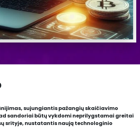
?
ūnijimas, sujungiantis pažangių skaičiavimo
 kad sandoriai būtų vykdomi neprilygstamai greitai
nsų srityje, nustatantis naują technologinio