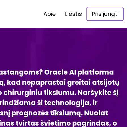
Apie
Liestis
Prisijungti
 pastangoms? Oracle AI platforma
, kad nepaprastai greitai atsijotų
 chirurginiu tikslumu. Naršykite šį
indžiama ši technologija, ir
desnį prognozės tikslumą. Nuolat
tinas tvirtas švietimo pagrindas, o