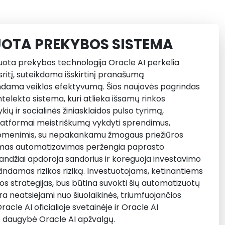
OTA PREKYBOS SISTEMA
ota prekybos technologija Oracle AI perkelia
ritį, suteikdama išskirtinį pranašumą
ndama veiklos efektyvumą. Šios naujovės pagrindas
ntelekto sistema, kuri atlieka išsamų rinkos
kių ir socialinės žiniasklaidos pulso tyrimą,
latformai meistriškumą vykdyti sprendimus,
uomenimis, su nepakankamu žmogaus priežiūros
ūlomas automatizavimas peržengia paprasto
andžiai apdoroja sandorius ir koreguoja investavimo
indamas rizikos riziką. Investuotojams, ketinantiems
s strategijas, bus būtina suvokti šių automatizuotų
yra neatsiejami nuo šiuolaikinės, triumfuojančios
cle AI oficialioje svetainėje ir Oracle AI
o daugybė Oracle AI apžvalgų.