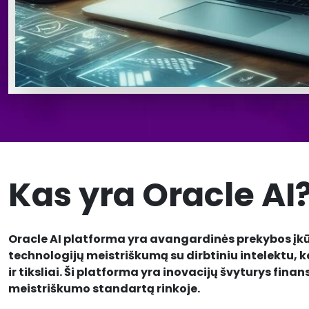
Kas yra Oracle AI
Oracle AI platforma yra avangardinės prekybos įk
technologijų meistriškumą su dirbtiniu intelektu,
ir tiksliai. Ši platforma yra inovacijų švyturys fina
meistriškumo standartą rinkoje.