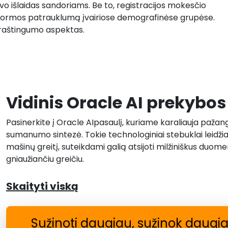
o išlaidas sandoriams. Be to, registracijos mokesčio
formos patrauklumą įvairiose demografinėse grupėse.
o raštingumo aspektas.
Vidinis Oracle AI prekybo
Pasinerkite į Oracle AIpasaulį, kuriame karaliauja pažang
sumanumo sintezė. Tokie technologiniai stebuklai leidžia 
mašinų greitį, suteikdami galią atsijoti milžiniškus duom
gniaužiančiu greičiu.
Skaityti viską
Sužinoti daugiau, sužinok daugi