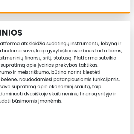
INIOS
atforma atskleidžia sudėtingų instrumentų lobyną ir
virtindama savo, kaip gyvybiškai svarbaus turto tiems,
kaitmeninių finansų sritį, statusą. Platforma suteikia
supratimą apie įvairias prekybos taktikas,
mo ir meistriškumo, būtino norint klestėti
belene. Naudodamiesi pažangiausiomis funkcijomis,
i savo supratimą apie ekonominį srautą, taip
dominuoti dvasiškoje skaitmeninių finansų srityje ir
udoti būsimomis įmonėmis.