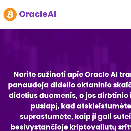
OracleAI
Norite sužinoti apie Oracle AI 
panaudoja didelio oktaninio skaič
didelius duomenis, o jos dirbtinio
puslapį, kad atskleistumėte
suprastumėte, kaip ji gali sute
besivystančioje kriptovaliutų srit