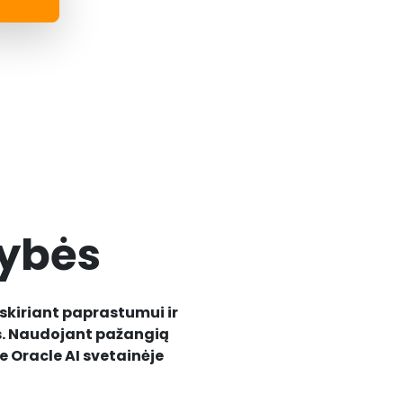
vybės
skiriant paprastumui ir
kus. Naudojant pažangią
 Oracle AI svetainėje