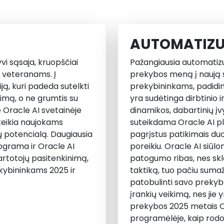
AUTOMATIZU
vi sąsaja, kruopščiai
Pažangiausia automatizu
 veteranams. Į
prekybos meną į naują s
ą, kuri padeda sutelkti
prekybininkams, padidi
rimą, o ne grumtis su
yra sudėtinga dirbtinio i
e Oracle AI svetainėje
dinamikos, dabartinių įvy
uteikia naujokams
suteikdama Oracle AI p
ių potencialą. Daugiausia
pagrįstus patikimais d
rograma ir Oracle AI
poreikiu. Oracle AI si
 vartotojų pasitenkinimą,
patogumo ribas, nes skl
ekybininkams 2025 ir
taktiką, tuo pačiu sumaž
patobulinti savo prekybo
įrankių veikimą, nes jie 
prekybos 2025 metais Ora
programėlėje, kaip rod