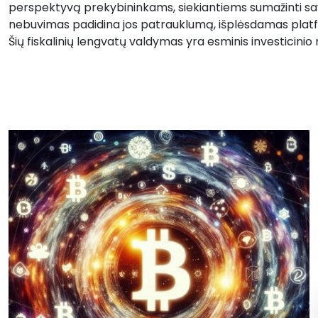
perspektyvą prekybininkams, siekiantiems sumažinti sav
nebuvimas padidina jos patrauklumą, išplėsdamas plat
Šių fiskalinių lengvatų valdymas yra esminis investicini