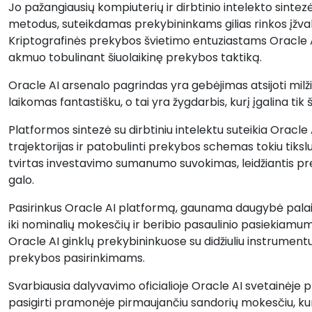
Jo pažangiausių kompiuterių ir dirbtinio intelekto sintez
metodus, suteikdamas prekybininkams gilias rinkos įžv
Kriptografinės prekybos švietimo entuziastams Oracle A
akmuo tobulinant šiuolaikinę prekybos taktiką.
Oracle AI arsenalo pagrindas yra gebėjimas atsijoti milž
laikomas fantastišku, o tai yra žygdarbis, kurį įgalina tik
Platformos sintezė su dirbtiniu intelektu suteikia Oracle
trajektorijas ir patobulinti prekybos schemas tokiu tikslum
tvirtas investavimo sumanumo suvokimas, leidžiantis prek
galo.
Pasirinkus Oracle AI platformą, gaunama daugybė pala
iki nominalių mokesčių ir beribio pasaulinio pasiekiamumo
Oracle AI ginklų prekybininkuose su didžiuliu instrument
prekybos pasirinkimams.
Svarbiausia dalyvavimo oficialioje Oracle AI svetainėje pri
pasigirti pramonėje pirmaujančiu sandorių mokesčiu, kuris