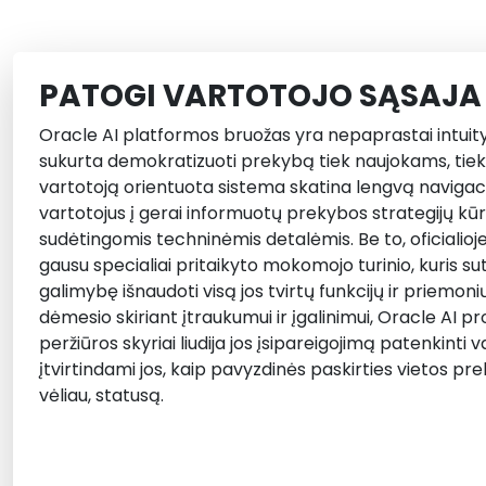
PATOGI VARTOTOJO SĄSAJA
Oracle AI platformos bruožas yra nepaprastai intuity
sukurta demokratizuoti prekybą tiek naujokams, tiek
vartotoją orientuota sistema skatina lengvą navigacij
vartotojus į gerai informuotų prekybos strategijų kū
sudėtingomis techninėmis detalėmis. Be to, oficialioj
gausu specialiai pritaikyto mokomojo turinio, kuris s
galimybę išnaudoti visą jos tvirtų funkcijų ir priemon
dėmesio skiriant įtraukumui ir įgalinimui, Oracle AI p
peržiūros skyriai liudija jos įsipareigojimą patenkinti
įtvirtindami jos, kaip pavyzdinės paskirties vietos pr
vėliau, statusą.