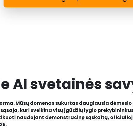
e AI svetainės sa
platforma. Mūsų domenas sukurtas daugiausia dėmesio 
 sąsaja, kuri sveikina visų įgūdžių lygio prekybinin
kuoti naudojant demonstracinę sąskaitą, oficialioje
25.