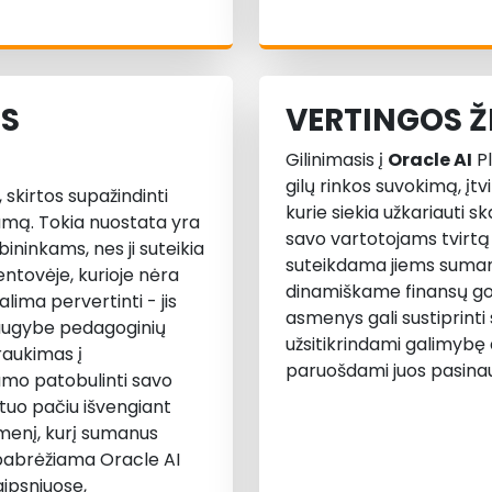
OS
VERTINGOS Ž
Gilinimasis į
Oracle AI
Pl
gilų rinkos suvokimą, įt
skirtos supažindinti
kurie siekia užkariauti s
umą. Tokia nuostata yra
savo vartotojams tvirtą 
ninkams, nes ji suteikia
suteikdama jiems sumanu
ntovėje, kurioje nėra
dinamiškame finansų go
ima pervertinti - jis
asmenys gali sustiprint
i daugybe pedagoginių
užsitikrindami galimybę 
traukimas į
paruošdami juos pasina
umo patobulinti savo
tuo pačiu išvengiant
dmenį, kurį sumanus
 pabrėžiama Oracle AI
aipsniuose,