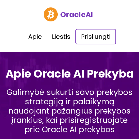
OracleAI
Apie
Liestis
Prisijungti
Apie Oracle AI Prekyba
Galimybė sukurti savo prekybos
strategiją ir palaikymą
naudojant pažangius prekybos
įrankius, kai prisiregistruojate
prie Oracle AI prekybos