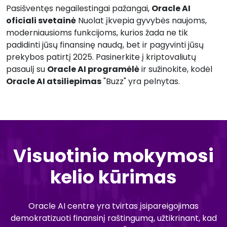
Pasišventęs negailestingai pažangai,
Oracle AI
oficiali svetainė
Nuolat įkvepia gyvybės naujoms,
moderniausioms funkcijoms, kurios žada ne tik
padidinti jūsų finansinę naudą, bet ir pagyvinti jūsų
prekybos patirtį 2025. Pasinerkite į kriptovaliutų
pasaulį su
Oracle AI programėlė
ir sužinokite, kodėl
Oracle AI atsiliepimas
"Buzz" yra pelnytas.
Visuotinio mokymosi
kelio kūrimas
Oracle AI centre yra tvirtas įsipareigojimas
demokratizuoti finansinį raštingumą, užtikrinant, kad