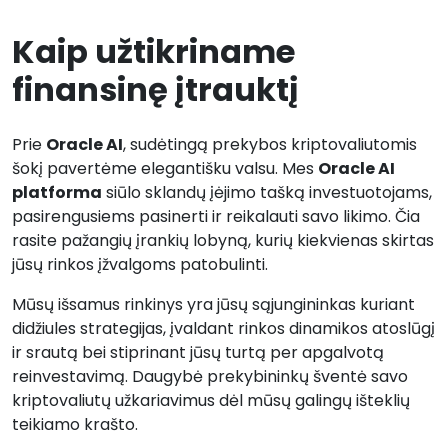
Kaip užtikriname
finansinę įtrauktį
Prie
Oracle AI
, sudėtingą prekybos kriptovaliutomis
šokį pavertėme elegantišku valsu. Mes
Oracle AI
platforma
siūlo sklandų įėjimo tašką investuotojams,
pasirengusiems pasinerti ir reikalauti savo likimo. Čia
rasite pažangių įrankių lobyną, kurių kiekvienas skirtas
jūsų rinkos įžvalgoms patobulinti.
Mūsų išsamus rinkinys yra jūsų sąjungininkas kuriant
didžiules strategijas, įvaldant rinkos dinamikos atoslūgį
ir srautą bei stiprinant jūsų turtą per apgalvotą
reinvestavimą. Daugybė prekybininkų šventė savo
kriptovaliutų užkariavimus dėl mūsų galingų išteklių
teikiamo krašto.