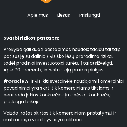
Apie mus
Liestis
Prisijungti
Svarbi rizikos pastaba:
Prekyba gali duoti pastebimos naudos; tačiau tai taip
pat susiję su dalinio / visiško lėšų praradimo rizika,
todėl pradiniai investuotojai turėtų į tai atsižvelgti.
Apie 70 procentų investuotojų praras pinigus.
#Oracle AI
ir visi kiti svetainėje naudojami komerciniai
pavadinimai yra skirti tik komerciniams tikslams ir
nenurodo jokios konkrečios įmonės ar konkrečių
paslaugų teikėjų.
Vaizdo įrašas skirtas tik komerciniam pristatymui ir
iliustracijai, o visi dalyviai yra aktoriai.