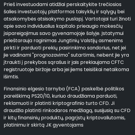
Prieš investuodami atidžiai perskaitykite trečiosios
šalies investuotojų platformos taisyklių ir sąlygų bei
atsakomybės atsisakymo puslapį. Vartotojai turi žinoti
apie savo individualius kapitalo prieaugio mokesčių
įsipareigojimus savo gyvenamojoje šalyje. Įstatymui
prieštarauja raginimas Jungtinių Valstijų asmenims
pirkti ir parduoti prekių pasirinkimo sandorius, net jei
jie vadinami "prognozavimo" sutartimis, nebent jie yra
įtraukti į prekybos sąrašus ir jais prekiaujama CFTC
registruotoje biržoje arba jei jiems teisiškai netaikoma
išimtis.
Finansinio elgesio tarnyba (FCA) paskelbė politikos
pareiškimą PS20/10, kuriuo draudžiama parduoti,
reklamuoti ir platinti kriptografinio turto CFD. Ji
draudžia platinti rinkodaros medžiagą, susijusią su CFD
ir kitų finansinių produktų, pagrįstų kriptovaliutomis,
platinimu ir skirtą JK gyventojams