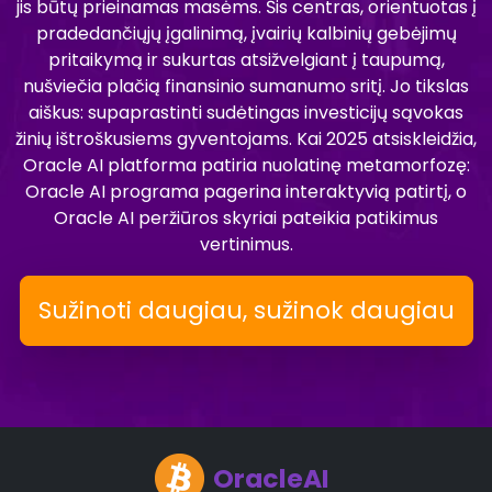
jis būtų prieinamas masėms. Šis centras, orientuotas į
pradedančiųjų įgalinimą, įvairių kalbinių gebėjimų
pritaikymą ir sukurtas atsižvelgiant į taupumą,
nušviečia plačią finansinio sumanumo sritį. Jo tikslas
aiškus: supaprastinti sudėtingas investicijų sąvokas
žinių ištroškusiems gyventojams. Kai 2025 atsiskleidžia,
Oracle AI platforma patiria nuolatinę metamorfozę:
Oracle AI programa pagerina interaktyvią patirtį, o
Oracle AI peržiūros skyriai pateikia patikimus
vertinimus.
Sužinoti daugiau, sužinok daugiau
OracleAI