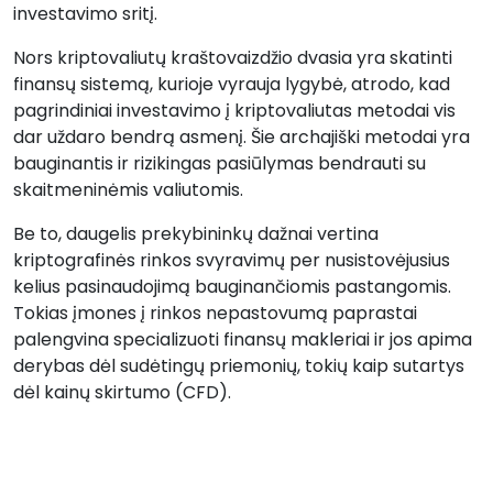
investavimo sritį.
Nors kriptovaliutų kraštovaizdžio dvasia yra skatinti
finansų sistemą, kurioje vyrauja lygybė, atrodo, kad
pagrindiniai investavimo į kriptovaliutas metodai vis
dar uždaro bendrą asmenį. Šie archajiški metodai yra
bauginantis ir rizikingas pasiūlymas bendrauti su
skaitmeninėmis valiutomis.
Be to, daugelis prekybininkų dažnai vertina
kriptografinės rinkos svyravimų per nusistovėjusius
kelius pasinaudojimą bauginančiomis pastangomis.
Tokias įmones į rinkos nepastovumą paprastai
palengvina specializuoti finansų makleriai ir jos apima
derybas dėl sudėtingų priemonių, tokių kaip sutartys
dėl kainų skirtumo (CFD).