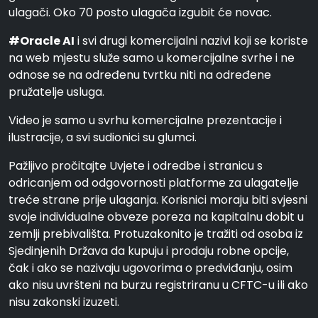
ulagači. Oko 70 posto ulagača izgubit će novac.
#Oracle AI
i svi drugi komercijalni nazivi koji se koriste
na web mjestu služe samo u komercijalne svrhe i ne
odnose se na određenu tvrtku niti na određene
pružatelje usluga.
Video je samo u svrhu komercijalne prezentacije i
ilustracije, a svi sudionici su glumci.
Pažljivo pročitajte Uvjete i odredbe i stranicu s
odricanjem od odgovornosti platforme za ulagatelje
treće strane prije ulaganja. Korisnici moraju biti svjesni
svoje individualne obveze poreza na kapitalnu dobit u
zemlji prebivališta. Protuzakonito je tražiti od osoba iz
Sjedinjenih Država da kupuju i prodaju robne opcije,
čak i ako se nazivaju ugovorima o predviđanju, osim
ako nisu uvršteni na burzu registriranu u CFTC-u ili ako
nisu zakonski izuzeti.