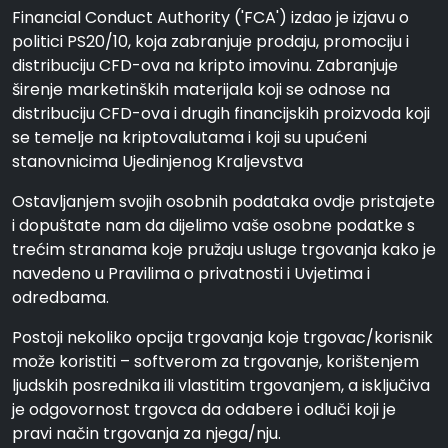
Financial Conduct Authority ('FCA') izdao je izjavu o
politici PS20/10, koja zabranjuje prodaju, promociju i
distribuciju CFD-ova na kripto imovinu. Zabranjuje
širenje marketinških materijala koji se odnose na
distribuciju CFD-ova i drugih financijskih proizvoda koji
se temelje na kriptovalutama i koji su upućeni
stanovnicima Ujedinjenog Kraljevstva
Ostavljanjem svojih osobnih podataka ovdje pristajete
i dopuštate nam da dijelimo vaše osobne podatke s
trećim stranama koje pružaju usluge trgovanja kako je
navedeno u Pravilima o privatnosti i Uvjetima i
odredbama.
Postoji nekoliko opcija trgovanja koje trgovac/korisnik
može koristiti – softverom za trgovanje, korištenjem
ljudskih posrednika ili vlastitim trgovanjem, a isključiva
je odgovornost trgovca da odabere i odluči koji je
pravi način trgovanja za njega/nju.