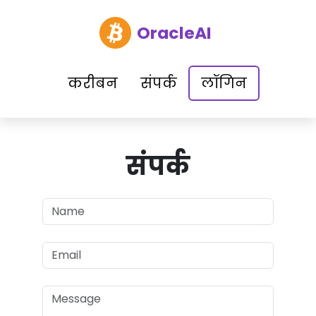
OracleAI
करीबन
संपर्क
लॉगिन
संपर्क